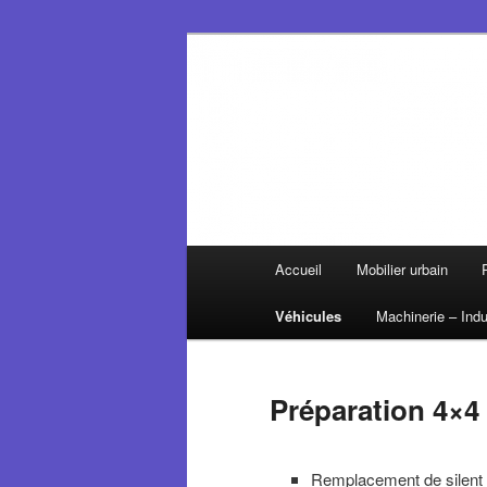
Aller
A votre service sur le plateau 
au
contenu
Créateur de s
principal
Menu
Accueil
Mobilier urbain
principal
Véhicules
Machinerie – Indu
Préparation 4×4
Remplacement de silent bl