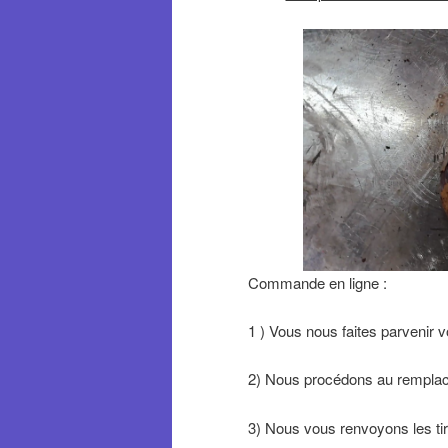
 de tirant de pont de nissan patrol GR
'envoyer vos tirants pour remplacement
ez pas à me contacter ! Vente en ligne ,
z pour voir la vidéo !
Commande en ligne :
1 ) Vous nous faites parvenir v
2) Nous procédons au remplac
3) Nous vous renvoyons les tir