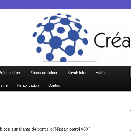
Matheysin, le Trièves et Grenoble
olutions Mécaniques
Présentation
Pièces de liaison
Savoir-faire
Habitat
strie
Refabrication
Contact
ocs sur tirants de pont ( ici Nissan patrol y60 )